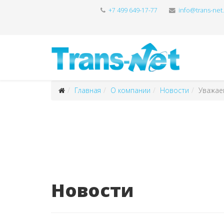
+7 499 649-17-77
info@trans-net
Интернет высокого качества
IP телевидение
IP телефония
Датацентр и сервера
Главная
О компании
Новости
Уважае
Новости